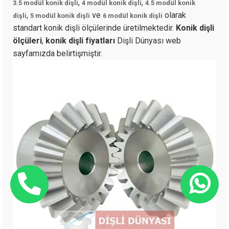
,
,
3.5 modül konik dişli
4 modül konik dişli
4.5 modül konik
,
ve
olarak
dişli
5 modül konik dişli
6 modül konik dişli
standart konik dişli ölçülerinde üretilmektedir.
Konik dişli
ölçüleri
,
konik dişli fiyatları
Dişli Dünyası web
sayfamızda belirtişmiştir.