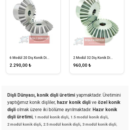
6 Modül 20 Diş Konik Dişli
2 Modül 32 Diş Konik Dişli
2.290,00 ₺
960,00 ₺
Dişli Dünyası,
k
onik dişli üretimi
yapmaktadır. Üretimini
yaptığımız konik dişliler,
hazır konik dişli
ve
özel konik
dişli
olmak üzere iki bölüme ayrılmaktadır.
Hazır konik
dişli üretimi
,
,
,
1 modül konik dişli
1.5 modül konik dişli
,
,
2 modül konik dişli
2.5 modül konik dişli
3 modül konik dişli
,